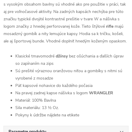
s vysokým obsahom bavlny sú vhodné ako pre použitie v práci, tak
aj pre voľnočasové aktivity. Na zadných kapsách nechýba pre túto
značku typické dvojité kontrastné prešitie v tvare W a nášivka s
logom značky z hnedej perforovanej kože. Tieto štýlové
rifle
majú
mosadzný gombík a nity lemujúce kapsy. Hodia sa k tričku, košeli,
ale aj športovej bunde. Vhodné doplniť hnedým koženým opaskom.
Klasické tmavomodré
džínsy
bez ošúchania a ďalších úprav
so zapínaním na zips
Sú prešité výraznou oranžovou niťou a gombíky s nitmi sú
vyrobené z mosadze
Päť kapsové nohavice do každého počasia
Na pravej zadnej kapse nášivka s logom
WRANGLER
Materiál: 100% Bavlna
Sila materiálu: 13 ½ Oz.
Pokyny k údržbe nájdete na etikete
Parametre produktu