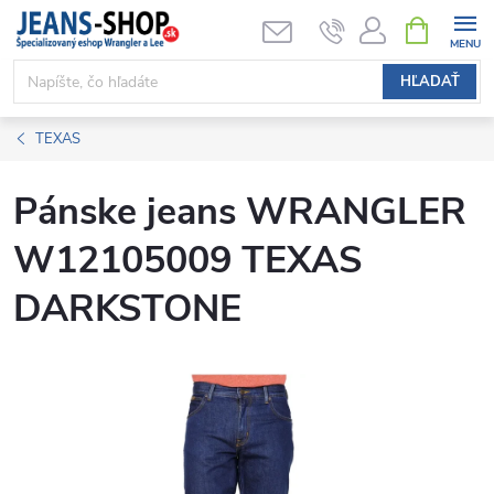
Prejsť
NÁKUPN
KOŠÍK
na
obsah
HĽADAŤ
TEXAS
Pánske jeans WRANGLER
W12105009 TEXAS
DARKSTONE