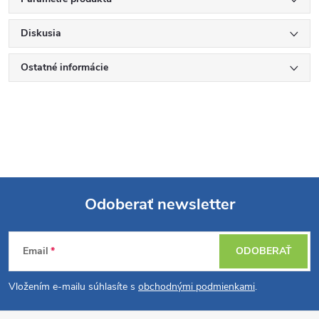
Diskusia
Ostatné informácie
Odoberať newsletter
Z
Email
ODOBERAŤ
á
Vložením e-mailu súhlasíte s
obchodnými podmienkami
.
p