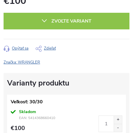
€100
Jednotková
cena:
ZVOĽTE VARIANT
Opýtať sa
Zdieľať
Značka:
WRANGLER
Veľkosť: 30/30
Skladom
EAN:
5414368660410
€100