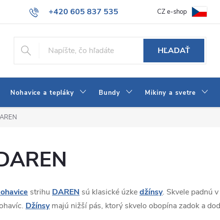
+420 605 837 535
CZ e-shop
atba
Všeobecné obchodné podmienky
Ako vybrať džínsy Wrangler
info@jeans-shop.sk
HĽADAŤ
Nohavice a tepláky
Bundy
Mikiny a svetre
AREN
DAREN
ohavice
strihu
DAREN
sú klasické úzke
džínsy
. Skvele padnú v
ohavíc.
Džínsy
majú nižší pás, ktorý skvelo obopína zadok a do