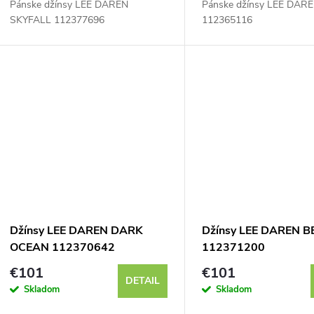
Pánske džínsy LEE DAREN
Pánske džínsy LEE DAR
d
SKYFALL 112377696
112365116
u
k
t
o
v
Džínsy LEE DAREN DARK
Džínsy LEE DAREN 
OCEAN 112370642
112371200
€101
€101
DETAIL
Skladom
Skladom