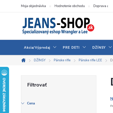
Prejsť
Moja objednávka
Hodnotenie obchodu
Doprava a pl
na
obsah
Akcia/Výpredaj
PRE DETI
DŽÍNSY
DŽÍNSY
Pánske rifle
Pánske rifle LEE
D
Domov
B
o
N
č
Cena
n