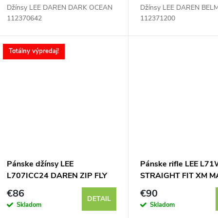
Džínsy LEE DAREN DARK OCEAN
Džínsy LEE DAREN BE
112370642
112371200
Totálny výpredaj!
Pánske džínsy LEE
Pánske rifle LEE L
L707ICC24 DAREN ZIP FLY
STRAIGHT FIT XM 
POWDER
€86
€90
DETAIL
Skladom
Skladom