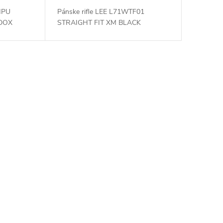
HPU
Pánske rifle LEE L71WTF01
DDOX
STRAIGHT FIT XM BLACK