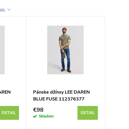
ktov
DAREN
Pánske džínsy LEE DAREN
BLUE FUSE 112376377
€98
DETAIL
DETAIL
Skladom