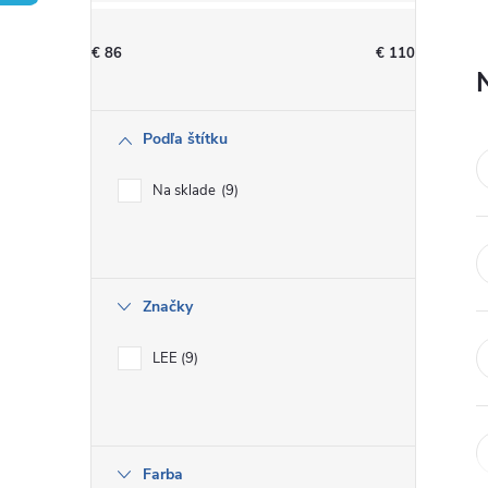
n
€
86
€
110
ý
p
Podľa štítku
a
Na sklade
9
n
e
Značky
l
LEE
9
Farba