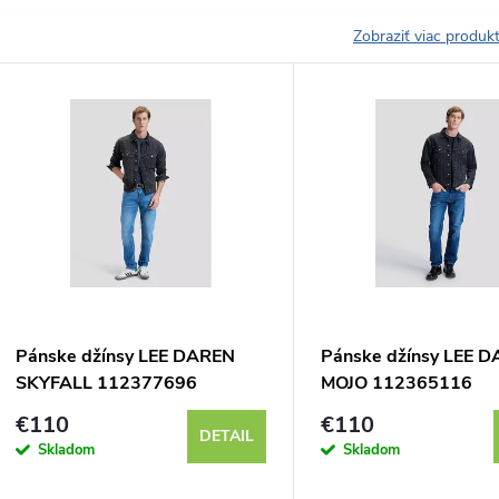
Zobraziť viac produ
V
ý
p
s
p
Pánske džínsy LEE DAREN
Pánske džínsy LEE 
SKYFALL 112377696
MOJO 112365116
r
€110
€110
DETAIL
Skladom
Skladom
o