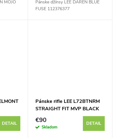
EN MOJO
Pánske džínsy LEE DAREN BLUE
FUSE 112376377
BELMONT
Pánske rifle LEE L72BTNRM
STRAIGHT FIT MVP BLACK
€90
DETAIL
DETAIL
Skladom