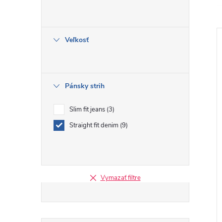
Veľkosť
Pánsky strih
i
Slim fit jeans
3
Straight fit denim
9
Vymazať filtre