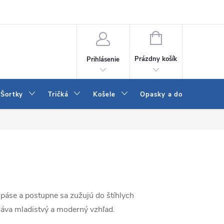
 a LEE
Naša predajňa
Blog
Kontakt
Vrátenie a výmena to
NÁKUPNÝ
KOŠÍK
Prázdny košík
Prihlásenie
Šortky
Tričká
Košele
Opasky a doplnky
 páse a postupne sa zužujú do štíhlych
dáva mladistvý a moderný vzhľad.