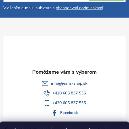
á
Vložením e-mailu súhlasíte s
obchodnými podmienkami
.
p
ä
t
i
e
info
@
jeans-shop.sk
+420 605 837 535
+420 605 837 535
Facebook