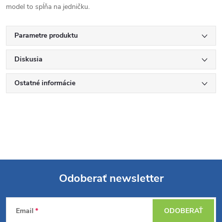
model to spĺňa na jedničku.
Parametre produktu
Diskusia
Ostatné informácie
Odoberať newsletter
Z
Email
ODOBERAŤ