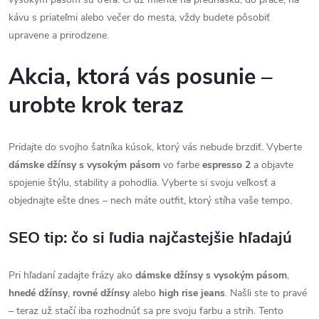
kávu s priateľmi alebo večer do mesta, vždy budete pôsobiť
upravene a prirodzene.
Akcia, ktorá vás posunie –
urobte krok teraz
Pridajte do svojho šatníka kúsok, ktorý vás nebude brzdiť. Vyberte
dámske džínsy s vysokým pásom
vo farbe
espresso 2
a objavte
spojenie štýlu, stability a pohodlia. Vyberte si svoju veľkosť a
objednajte ešte dnes – nech máte outfit, ktorý stíha vaše tempo.
SEO tip: čo si ľudia najčastejšie hľadajú
Pri hľadaní zadajte frázy ako
dámske džínsy s vysokým pásom
,
hnedé džínsy
,
rovné džínsy
alebo
high rise jeans
. Našli ste to pravé
– teraz už stačí iba rozhodnúť sa pre svoju farbu a strih. Tento