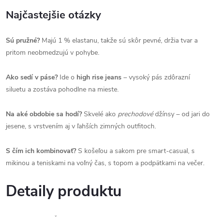
Najčastejšie otázky
Sú pružné?
Majú 1 % elastanu, takže sú skôr pevné, držia tvar a
pritom neobmedzujú v pohybe.
Ako sedí v páse?
Ide o
high rise jeans
– vysoký pás zdôrazní
siluetu a zostáva pohodlne na mieste.
Na aké obdobie sa hodí?
Skvelé ako
prechodové
džínsy – od jari do
jesene, s vrstvením aj v ľahších zimných outfitoch.
S čím ich kombinovať?
S košeľou a sakom pre smart-casual, s
mikinou a teniskami na voľný čas, s topom a podpätkami na večer.
Detaily produktu