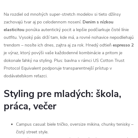
Na rozdiel od mnohých super-stretch modelov si tieto džínsy
zachovajú tvar aj po celodennom nosení.
Denim s nízkou
elasticitou
ponúka autentický pocit a lepšie podčiarkuje čisté línie
outfitu. Vysoký pás drží tam, kde má, a rovné nohavice nepodliehajú
trendom – nosíte ich dnes, zajtra aj za rok. Hnedý odtieň
espresso 2
je výraz, ktorý povýši vaše každodenné kombinácie a pritom je
dokonale ľahký na styling. Plus: bavlna v rámci US Cotton Trust
Protocol Equivalent podporuje transparentnejší prístup v
dodávateľskom reťazci.
Styling pre mladých: škola,
práca, večer
Campus casual: biele tričko, oversize mikina, chunky tenisky –
čistý street style.