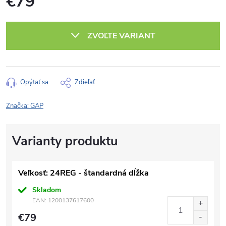
€79
Jednotková
cena:
ZVOĽTE VARIANT
Opýtať sa
Zdieľať
Značka:
GAP
Veľkosť: 24REG - štandardná dĺžka
Skladom
EAN:
1200137617600
€79