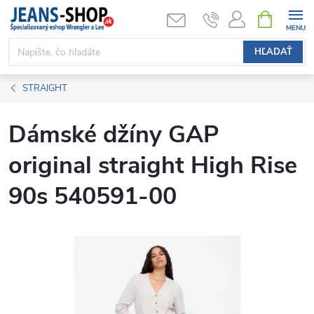
Prejsť
NÁKUPN
KOŠÍK
na
obsah
HĽADAŤ
STRAIGHT
Dámské džíny GAP
original straight High Rise
90s 540591-00