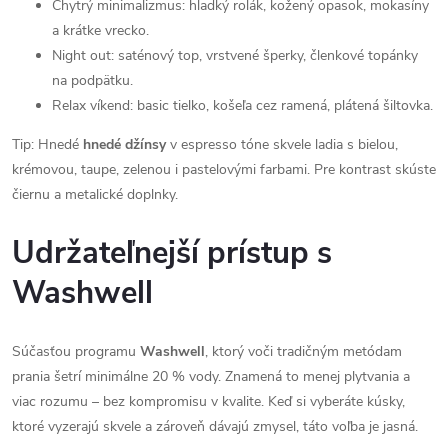
Chytrý minimalizmus: hladký rolák, kožený opasok, mokasíny
a krátke vrecko.
Night out: saténový top, vrstvené šperky, členkové topánky
na podpätku.
Relax víkend: basic tielko, košeľa cez ramená, plátená šiltovka.
Tip: Hnedé
hnedé džínsy
v espresso tóne skvele ladia s bielou,
krémovou, taupe, zelenou i pastelovými farbami. Pre kontrast skúste
čiernu a metalické doplnky.
Udržateľnejší prístup s
Washwell
Súčasťou programu
Washwell
, ktorý voči tradičným metódam
prania šetrí minimálne 20 % vody. Znamená to menej plytvania a
viac rozumu – bez kompromisu v kvalite. Keď si vyberáte kúsky,
ktoré vyzerajú skvele a zároveň dávajú zmysel, táto voľba je jasná.