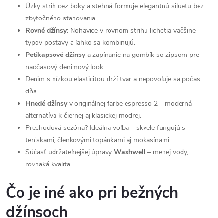
Úzky strih cez boky a stehná formuje elegantnú siluetu bez
zbytočného sťahovania.
Rovné džínsy
: Nohavice v rovnom strihu lichotia väčšine
typov postavy a ľahko sa kombinujú.
Petikapsové džínsy
a zapínanie na gombík so zipsom pre
nadčasový denimový look.
Denim s nízkou elasticitou drží tvar a nepovoľuje sa počas
dňa.
Hnedé džínsy
v originálnej farbe espresso 2 – moderná
alternatíva k čiernej aj klasickej modrej.
Prechodová sezóna? Ideálna voľba – skvele fungujú s
teniskami, členkovými topánkami aj mokasínami.
Súčasť udržateľnejšej úpravy
Washwell
– menej vody,
rovnaká kvalita.
Čo je iné ako pri bežných
džínsoch