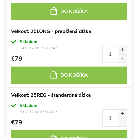
DO KOŠÍKA
Veľkosť: 25LONG - predĺžená dĺžka
Skladom
EAN:
1200137617747
€79
DO KOŠÍKA
Veľkosť: 25REG - štandardná dĺžka
Skladom
EAN:
1200137617617
€79