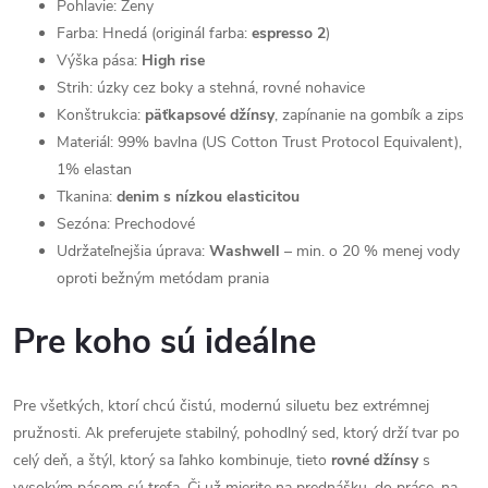
Pohlavie: Ženy
Farba: Hnedá (originál farba:
espresso 2
)
Výška pása:
High rise
Strih: úzky cez boky a stehná, rovné nohavice
Konštrukcia:
päťkapsové džínsy
, zapínanie na gombík a zips
Materiál: 99% bavlna (US Cotton Trust Protocol Equivalent),
1% elastan
Tkanina:
denim s nízkou elasticitou
Sezóna: Prechodové
Udržateľnejšia úprava:
Washwell
– min. o 20 % menej vody
oproti bežným metódam prania
Pre koho sú ideálne
Pre všetkých, ktorí chcú čistú, modernú siluetu bez extrémnej
pružnosti. Ak preferujete stabilný, pohodlný sed, ktorý drží tvar po
celý deň, a štýl, ktorý sa ľahko kombinuje, tieto
rovné džínsy
s
vysokým pásom sú trefa. Či už mierite na prednášku, do práce, na