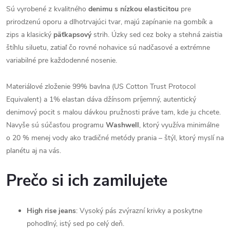
Sú vyrobené z kvalitného
denimu s nízkou elasticitou
pre
prirodzenú oporu a dlhotrvajúci tvar, majú zapínanie na gombík a
zips a klasický
päťkapsový
strih. Úzky sed cez boky a stehná zaistia
štíhlu siluetu, zatiaľ čo rovné nohavice sú nadčasové a extrémne
variabilné pre každodenné nosenie.
Materiálové zloženie 99% bavlna (US Cotton Trust Protocol
Equivalent) a 1% elastan dáva džínsom príjemný, autentický
denimový pocit s malou dávkou pružnosti práve tam, kde ju chcete.
Navyše sú súčasťou programu
Washwell
, ktorý využíva minimálne
o 20 % menej vody ako tradičné metódy prania – štýl, ktorý myslí na
planétu aj na vás.
Prečo si ich zamilujete
High rise jeans
: Vysoký pás zvýrazní krivky a poskytne
pohodlný, istý sed po celý deň.