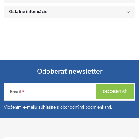
Ostatné informácie
Odoberať newsletter
Z
Email
ODOBERAŤ
á
Vložením e-mailu súhlasíte s
obchodnými podmienkami
.
p
ä