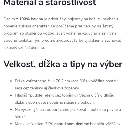
Materiál a starostlivosť
Denim z
100% bavlna
je priedušný, príjemný na koži av priebehu
nosenia získava charakter. Odporúčame prať naruby na šetrný
program so studenou vodou, sušiť voľne na vzduchu a žehliť na
strednú teplotu. Tým predĺžiš životnosť farby aj vlákien a zachováš
luxusný vzhľad denimu.
Veľkosť, dĺžka a tipy na výber
Dĺžka vnútorného švu: 76,2 cm (cca 30") – väčšine postáv
sedí cez tenisky aj členkové topánky.
Hľadáš “puddle” efekt cez topánky? Vezmi o číslo dlhšiu
dĺžku alebo noste nepatrne nižšie na bokoch.
Na výraznejší pás odporúčame páskovať – pútka sú pevné a
široké.
Medzi veľkosťami? Pri
nepružnom denime
ber skôr väčší, ak