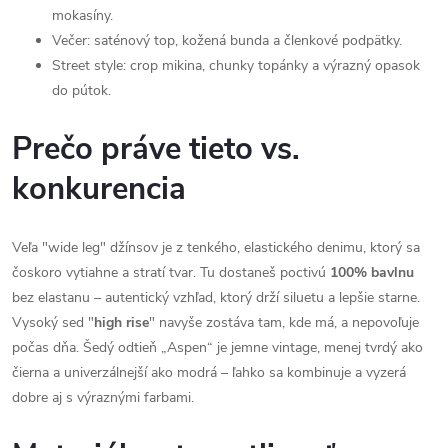
mokasíny.
Večer: saténový top, kožená bunda a členkové podpätky.
Street style: crop mikina, chunky topánky a výrazný opasok
do pútok.
Prečo práve tieto vs.
konkurencia
Veľa "wide leg" džínsov je z tenkého, elastického denimu, ktorý sa
čoskoro vytiahne a stratí tvar. Tu dostaneš poctivú
100% bavlnu
bez elastanu – autentický vzhľad, ktorý drží siluetu a lepšie starne.
Vysoký sed "
high rise
" navyše zostáva tam, kde má, a nepovoľuje
počas dňa. Šedý odtieň „Aspen“ je jemne vintage, menej tvrdý ako
čierna a univerzálnejší ako modrá – ľahko sa kombinuje a vyzerá
dobre aj s výraznými farbami.