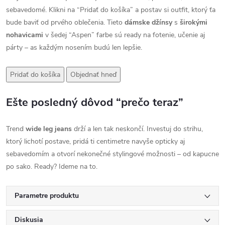
sebavedomé. Klikni na “Pridať do košíka” a postav si outfit, ktorý ťa
bude baviť od prvého oblečenia. Tieto
dámske džínsy
s
širokými
nohavicami
v šedej “Aspen” farbe sú ready na fotenie, učenie aj
párty – as každým nosením budú len lepšie.
Pridať do košíka
Objednať hneď
Ešte posledný dôvod “prečo teraz”
Trend
wide leg jeans
drží a len tak neskončí. Investuj do strihu,
ktorý lichotí postave, pridá ti centimetre navyše opticky aj
sebavedomím a otvorí nekonečné stylingové možnosti – od kapucne
po sako. Ready? Ideme na to.
Parametre produktu
Diskusia