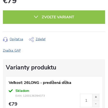
€79
Jednotková
cena:
ZVOĽTE VARIANT
Opýtať sa
Zdieľať
Značka:
GAP
Veľkosť: 26LONG - predĺžená dĺžka
Skladom
EAN:
1200136394373
€79