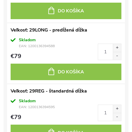
DO KOŠÍKA
Veľkosť: 29LONG - predĺžená dĺžka
Skladom
EAN:
1200136394588
€79
DO KOŠÍKA
Veľkosť: 29REG - štandardná dĺžka
Skladom
EAN:
1200136394595
€79