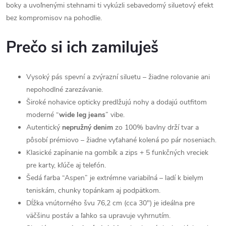
boky a uvoľnenými stehnami ti vykúzli sebavedomý siluetový efekt
bez kompromisov na pohodlie.
Prečo si ich zamiluješ
Vysoký pás spevní a zvýrazní siluetu – žiadne rolovanie ani
nepohodlné zarezávanie.
Široké nohavice opticky predlžujú nohy a dodajú outfitom
moderné “
wide leg jeans
” vibe.
Autentický
nepružný denim
zo 100% bavlny drží tvar a
pôsobí prémiovo – žiadne vyťahané kolená po pár noseniach.
Klasické zapínanie na gombík a zips + 5 funkčných vreciek
pre karty, kľúče aj telefón.
Šedá farba “Aspen” je extrémne variabilná – ladí k bielym
teniskám, chunky topánkam aj podpätkom.
Dĺžka vnútorného švu 76,2 cm (cca 30") je ideálna pre
väčšinu postáv a ľahko sa upravuje vyhrnutím.