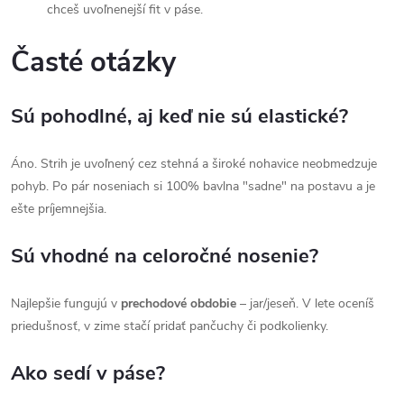
chceš uvoľnenejší fit v páse.
Časté otázky
Sú pohodlné, aj keď nie sú elastické?
Áno. Strih je uvoľnený cez stehná a široké nohavice neobmedzuje
pohyb. Po pár noseniach si 100% bavlna "sadne" na postavu a je
ešte príjemnejšia.
Sú vhodné na celoročné nosenie?
Najlepšie fungujú v
prechodové obdobie
– jar/jeseň. V lete oceníš
priedušnosť, v zime stačí pridať pančuchy či podkolienky.
Ako sedí v páse?