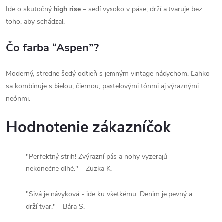
Ide o skutočný
high rise
– sedí vysoko v páse, drží a tvaruje bez
toho, aby schádzal.
Čo farba “Aspen”?
Moderný, stredne šedý odtieň s jemným vintage nádychom. Ľahko
sa kombinuje s bielou, čiernou, pastelovými tónmi aj výraznými
neónmi.
Hodnotenie zákazníčok
"Perfektný strih! Zvýrazní pás a nohy vyzerajú
nekonečne dlhé." – Zuzka K.
"Sivá je návyková - ide ku všetkému. Denim je pevný a
drží tvar." – Bára S.