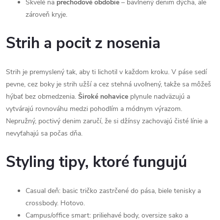
Skvelé na
prechodové obdobie
– bavlnený denim dýcha, ale
zároveň kryje.
Strih a pocit z nosenia
Strih je premyslený tak, aby ti lichotil v každom kroku. V páse sedí
pevne, cez boky je strih užší a cez stehná uvoľnený, takže sa môžeš
hýbať bez obmedzenia.
Široké nohavice
plynule nadväzujú a
vytvárajú rovnováhu medzi pohodlím a módnym výrazom.
Nepružný, poctivý denim zaručí, že si džínsy zachovajú čisté línie a
nevyťahajú sa počas dňa.
Styling tipy, ktoré fungujú
Casual deň: basic tričko zastrčené do pása, biele tenisky a
crossbody. Hotovo.
Campus/office smart: priliehavé body, oversize sako a