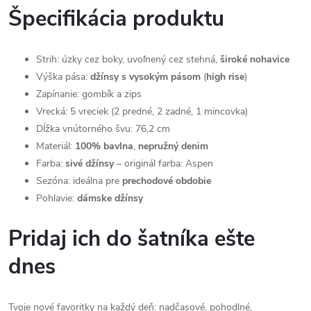
Špecifikácia produktu
Strih: úzky cez boky, uvoľnený cez stehná,
široké nohavice
Výška pása:
džínsy s vysokým pásom
(
high rise
)
Zapínanie: gombík a zips
Vrecká: 5 vreciek (2 predné, 2 zadné, 1 mincovka)
Dĺžka vnútorného švu: 76,2 cm
Materiál:
100% bavlna
,
nepružný denim
Farba:
sivé džínsy
– originál farba: Aspen
Sezóna: ideálna pre
prechodové obdobie
Pohlavie:
dámske džínsy
Pridaj ich do šatníka ešte
dnes
Tvoje nové favoritky na každý deň: nadčasové, pohodlné,