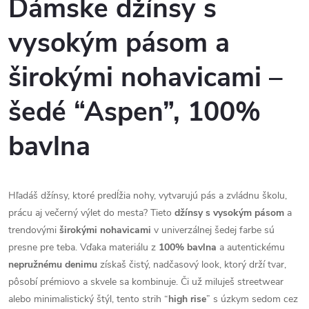
Dámske džínsy s
vysokým pásom a
širokými nohavicami –
šedé “Aspen”, 100%
bavlna
Hľadáš džínsy, ktoré predĺžia nohy, vytvarujú pás a zvládnu školu,
prácu aj večerný výlet do mesta? Tieto
džínsy s vysokým pásom
a
trendovými
širokými nohavicami
v univerzálnej šedej farbe sú
presne pre teba. Vďaka materiálu z
100% bavlna
a autentickému
nepružnému denimu
získaš čistý, nadčasový look, ktorý drží tvar,
pôsobí prémiovo a skvele sa kombinuje. Či už miluješ streetwear
alebo minimalistický štýl, tento strih “
high rise
” s úzkym sedom cez