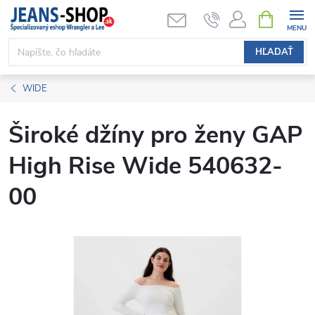
Prejsť
NÁKUPN
KOŠÍK
na
obsah
HĽADAŤ
WIDE
Široké džíny pro ženy GAP
High Rise Wide 540632-
00