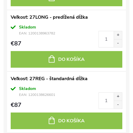
Veľkosť: 27LONG - predĺžená dĺžka
Skladom
EAN:
1200138963782
€87
DO KOŠÍKA
Veľkosť: 27REG - štandardná dĺžka
Skladom
EAN:
1200138626601
€87
DO KOŠÍKA