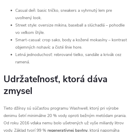
Casual deň: basic tričko, sneakers a vyhrnutý lem pre
uvoľnený look.
Street style: oversize mikina, baseball a slúchadlá – pohodlie
vo veľkom štýle.
Smart-casual: crop sako, body a kožené mokasíny – kontrast
objemných nohavíc a čisté línie hore.
Letná jednoduchosť: rebrované tielko, sandále a krivák cez
ramená.
Udržateľnosť, ktorá dáva
zmysel
Tieto džínsy sú súčasťou programu Washwell, ktorý pri výrobe
denimu šetrí minimálne 20 % vody oproti bežným metódam prania.
Od roku 2016 vďaka nemu bolo ušetrených už vyše miliardy litrov
vody. Základ tvorí 99 %
regeneratívnej bavlny
, ktorá napomáha