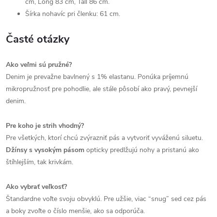
cm, Long 83 cm, Tall 86 cm.
Šírka nohavíc pri členku: 61 cm.
Časté otázky
Ako veľmi sú pružné?
Denim je prevažne bavlnený s 1% elastanu. Ponúka príjemnú
mikropružnosť pre pohodlie, ale stále pôsobí ako pravý, pevnejší
denim.
Pre koho je strih vhodný?
Pre všetkých, ktorí chcú zvýrazniť pás a vytvoriť vyváženú siluetu.
Džínsy s vysokým pásom
opticky predlžujú nohy a pristanú ako
štíhlejším, tak krivkám.
Ako vybrať veľkosť?
Štandardne voľte svoju obvyklú. Pre užšie, viac “snug” sed cez pás
a boky zvoľte o číslo menšie, ako sa odporúča.