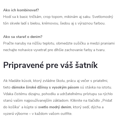
Ako ich kombinovať?
Hodí sa k basic tričkám, crop topom, mikinám aj saku. Svetlomodrý
tón skvele ladí s bielou, krémovou, šedou aj s výraznou farbou.
Ako sa starať o denim?
Pračte naruby na nižšiu teplotu, obmedzte sušičku a medzi praniami
nechajte nohavice vyvetrať pre dlhšie zachovanie farby a tvaru.
Pripravené pre váš šatník
Ak hľadáte kúsok, ktorý zvládne školu, prácu aj večer s priateľmi,
tieto
dámske široké džínsy s vysokým pásom
sú stávka na istotu.
Vďaka čistému dizajnu, pohodliu a udržateľnému prístupu sa rýchlo
stanú vašim najpoužívanejším základom. Kliknite na tlačidlo „Pridať
do košíka“ a kúpte si
svetlo modrý denim
, ktorý sedí, dýcha a
vyzerá výborne – v každom vašom outfite.