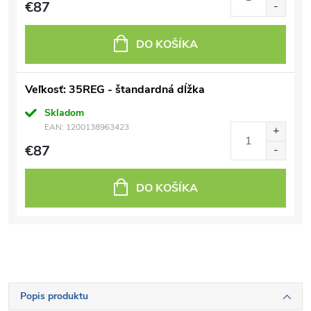
€87
DO KOŠÍKA
Veľkosť: 35REG - štandardná dĺžka
Skladom
EAN:
1200138963423
€87
DO KOŠÍKA
Popis produktu