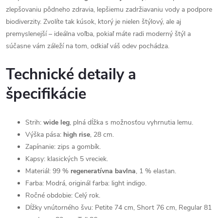
zlepšovaniu pôdneho zdravia, lepšiemu zadržiavaniu vody a podpore
biodiverzity. Zvolíte tak kúsok, ktorý je nielen štýlový, ale aj
premyslenejší – ideálna voľba, pokiaľ máte radi moderný štýl a
súčasne vám záleží na tom, odkiaľ váš odev pochádza.
Technické detaily a
špecifikácie
Strih:
wide leg
, plná dĺžka s možnosťou vyhrnutia lemu.
Výška pása:
high rise
, 28 cm.
Zapínanie: zips a gombík.
Kapsy: klasických 5 vreciek.
Materiál: 99 %
regeneratívna bavlna
, 1 % elastan.
Farba: Modrá, originál farba: light indigo.
Ročné obdobie: Celý rok.
Dĺžky vnútorného švu: Petite 74 cm, Short 76 cm, Regular 81