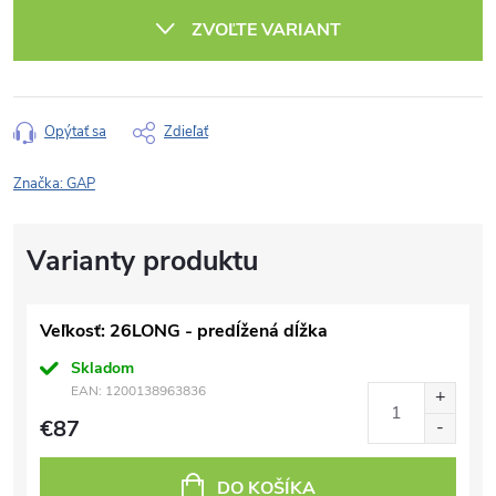
cena:
ZVOĽTE VARIANT
Opýtať sa
Zdieľať
Značka:
GAP
Veľkosť: 26LONG - predĺžená dĺžka
Skladom
EAN:
1200138963836
€87
DO KOŠÍKA