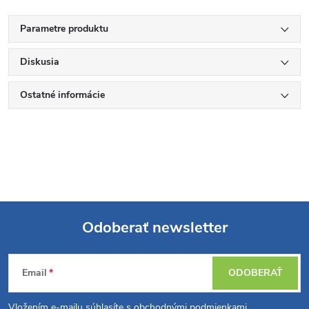
Parametre produktu
Diskusia
Ostatné informácie
Odoberať newsletter
Z
Email
ODOBERAŤ
á
Vložením e-mailu súhlasíte s
obchodnými podmienkami
.