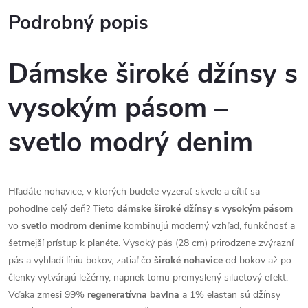
Podrobný popis
Dámske široké džínsy s
vysokým pásom –
svetlo modrý denim
Hľadáte nohavice, v ktorých budete vyzerať skvele a cítiť sa
pohodlne celý deň? Tieto
dámske široké džínsy s vysokým pásom
vo
svetlo modrom denime
kombinujú moderný vzhľad, funkčnosť a
šetrnejší prístup k planéte. Vysoký pás (28 cm) prirodzene zvýrazní
pás a vyhladí líniu bokov, zatiaľ čo
široké nohavice
od bokov až po
členky vytvárajú ležérny, napriek tomu premyslený siluetový efekt.
Vďaka zmesi 99%
regeneratívna bavlna
a 1% elastan sú džínsy