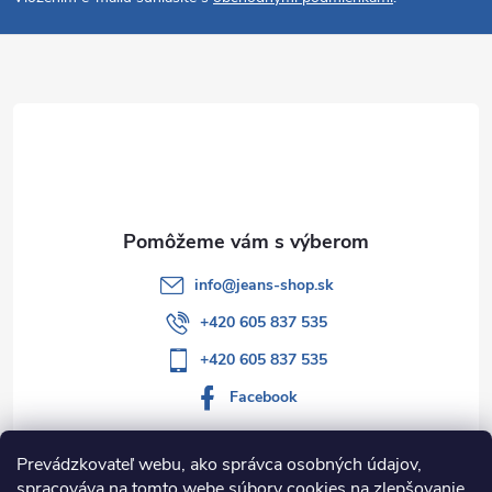
p
ä
t
i
e
info
@
jeans-shop.sk
+420 605 837 535
+420 605 837 535
Facebook
Prevádzkovateľ webu, ako správca osobných údajov,
spracováva na tomto webe súbory cookies na zlepšovanie