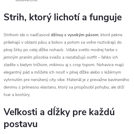
Strih, ktorý lichotí a funguje
Strihom ide o nadčasové
džínsy s vysokým pásom
, ktoré pekne
priliehajú v oblasti pásu a bokov a potom sa voľne roztvárajú do
plnej šírky po celej dĺžke nohavíc. Vďaka svetlo modrej farbe s
jemným praním pôsobia sviežo a nezaťažujú outfit – ľahko ich
zladíte s bielym tričkom, mikinou aj s crop topom. Nohavice majú
elegantný pád a môžete ich nosiť v plnej dĺžke alebo s ležérnym
vyhrnutím pre nenútený city vibe. Materiál je z prevažne bavlneného
denimu s prímesou elastanu, ktorý sa prispôsobí pohybu, ale drží
tvar a kontúry.
Veľkosti a dĺžky pre každú
postavu