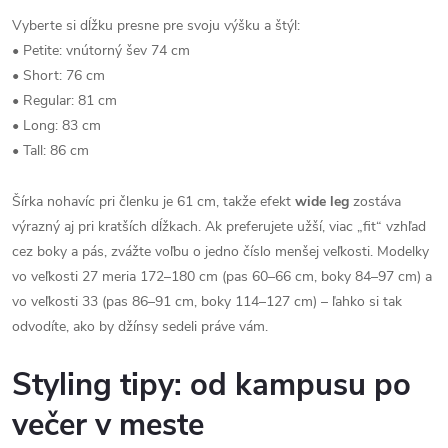
Vyberte si dĺžku presne pre svoju výšku a štýl:
• Petite: vnútorný šev 74 cm
• Short: 76 cm
• Regular: 81 cm
• Long: 83 cm
• Tall: 86 cm
Šírka nohavíc pri členku je 61 cm, takže efekt
wide leg
zostáva
výrazný aj pri kratších dĺžkach. Ak preferujete užší, viac „fit“ vzhľad
cez boky a pás, zvážte voľbu o jedno číslo menšej veľkosti. Modelky
vo veľkosti 27 meria 172–180 cm (pas 60–66 cm, boky 84–97 cm) a
vo veľkosti 33 (pas 86–91 cm, boky 114–127 cm) – ľahko si tak
odvodíte, ako by džínsy sedeli práve vám.
Styling tipy: od kampusu po
večer v meste