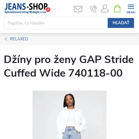
Prejsť
NÁKUPN
KOŠÍK
na
obsah
HĽADAŤ
RELAXED
Džíny pro ženy GAP Stride
Cuffed Wide 740118-00