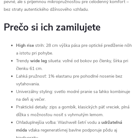
pevné, ale s príjemnou mikropružnosťou pre celodenný komfort –
bez straty autentického džínsového vzhľadu.
Prečo si ich zamilujete
High rise
strih: 28 cm výška pása pre optické predĺženie nôh
a istotu pri pohybe.
Trendy
wide leg
silueta: voľné od bokov po členky, šírka pri
členku 61 cm.
Ľahká pružnosť: 1% elastanu pre pohodlné nosenie bez
vyťahovania.
Univerzálny styling: svetlo modré pranie sa ľahko kombinuje
na deň aj večer.
Praktické detaily: zips a gombík, klasických päť vreciek, plná
dĺžka s možnosťou nosiť s vyhrnutým lemom.
Ohľaduplnejšia voľba: Washwell šetrí vodu a
udržateľná
móda
vďaka regeneratívnej bavlne podporuje pôdu aj
biodiverzitu.