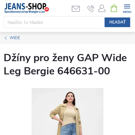
Prejsť
NÁKUPN
KOŠÍK
na
obsah
HĽADAŤ
WIDE
Džíny pro ženy GAP Wide
Leg Bergie 646631-00