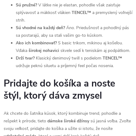
Sú pružné?
V látke nie je elastan, pohodlie však zaisťuje
splývavosť a mäkkosť vlákien
TENCEL™
a premyslený voľnejší
strih.
Sú vhodné na každý deň?
Áno. Priedušnosť a pohodlný pás
sa postarajú, aby sa stali vašim go-to kúskom.
Ako ich kombinovať?
S basic trikom, mikinou aj košeľou.
Vďaka
širokej nohavici
skvele sedí k teniskám aj podpätkom.
Drží tvar?
Klasický denimový twill s podielom
TENCEL™
udržuje peknú siluetu a príjemný feel počas nosenia.
Pridajte do košíka a noste
štýl, ktorý dáva zmysel
Ak chcete do šatníka kúsok, ktorý kombinuje trend, pohodlie a
rešpekt k prírode, tieto
dámske široké džínsy
sú jasná voľba. Zvoľte
svoju veľkosť, pridajte do košíka a užite si istotu, že nosíte