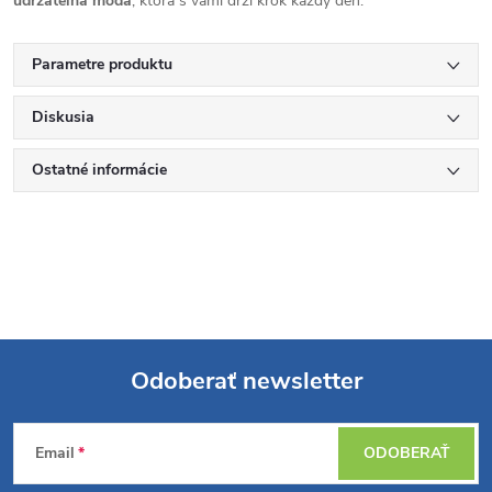
udržateľná móda
, ktorá s vami drží krok každý deň.
Parametre produktu
Diskusia
Ostatné informácie
Odoberať newsletter
Z
Email
ODOBERAŤ
á