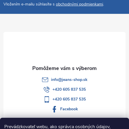
Vložením e-mailu súhlasíte s
obchodnými podmienkami
.
p
ä
t
i
e
info
@
jeans-shop.sk
+420 605 837 535
+420 605 837 535
Facebook
Prevádzkovateľ webu, ako správca osobných údajov,