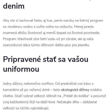
denim
Aby ste si zachovali farbu aj tvar, perte naruby na šetrný program
so studenou vodou a sušte voľne na vzduchu. Menej pranie
znamená dlhšiu životnosť aj menší dopad na životné prostredie.
Program Washwell síce šetrí vodu už pri výrobe, ale aj vaša
starostlivosť dáva týmto džínsom ďalšie plus pre planétu.
Pripravené stať sa vašou
uniformou
Jedny džínsy, nekonečno outfitov. Od prednášok cez kávu s
kamarátmi až po večerný drink – tieto
ekologické džínsy
zvládnu
všetko. Stačí vybrať veľkosť, kliknúť na „Pridať do košíka“ a posunúť
svoj každodenný štýl na ďalší level. Nečakajte dlho – obľúbené
veľkosti sa rýchlo vypredávajú.