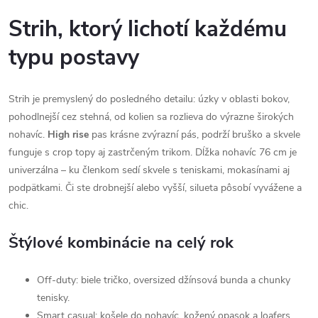
Strih, ktorý lichotí každému
typu postavy
Strih je premyslený do posledného detailu: úzky v oblasti bokov,
pohodlnejší cez stehná, od kolien sa rozlieva do výrazne širokých
nohavíc.
High rise
pas krásne zvýrazní pás, podrží bruško a skvele
funguje s crop topy aj zastrčeným trikom. Dĺžka nohavíc 76 cm je
univerzálna – ku členkom sedí skvele s teniskami, mokasínami aj
podpätkami. Či ste drobnejší alebo vyšší, silueta pôsobí vyvážene a
chic.
Štýlové kombinácie na celý rok
Off-duty: biele tričko, oversized džínsová bunda a chunky
tenisky.
Smart casual: košele do nohavíc, kožený opasok a loafers.