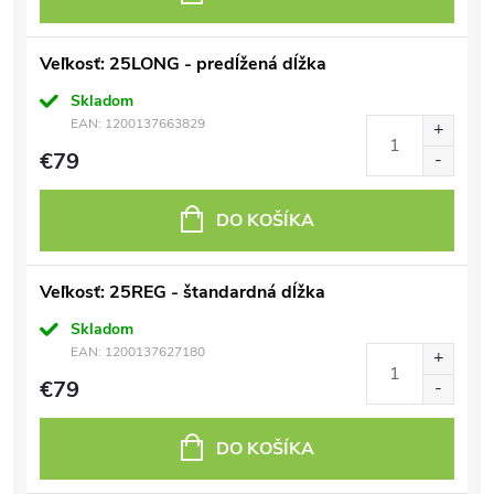
Veľkosť: 25LONG - predĺžená dĺžka
Skladom
EAN:
1200137663829
€79
DO KOŠÍKA
Veľkosť: 25REG - štandardná dĺžka
Skladom
EAN:
1200137627180
€79
DO KOŠÍKA