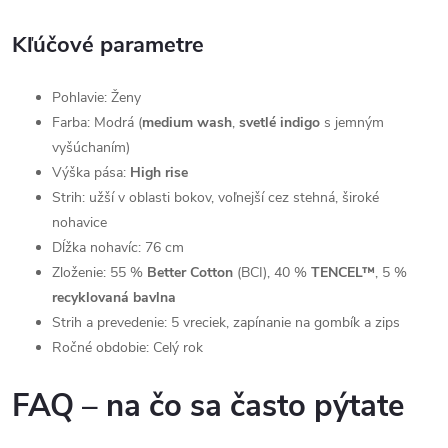
Kľúčové parametre
Pohlavie: Ženy
Farba: Modrá (
medium wash
,
svetlé indigo
s jemným
vyšúchaním)
Výška pása:
High rise
Strih: užší v oblasti bokov, voľnejší cez stehná, široké
nohavice
Dĺžka nohavíc: 76 cm
Zloženie: 55 %
Better Cotton
(BCI), 40 %
TENCEL™
, 5 %
recyklovaná bavlna
Strih a prevedenie: 5 vreciek, zapínanie na gombík a zips
Ročné obdobie: Celý rok
FAQ – na čo sa často pýtate