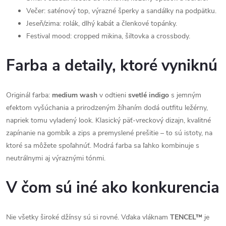
Večer: saténový top, výrazné šperky a sandálky na podpätku.
Jeseň/zima: rolák, dlhý kabát a členkové topánky.
Festival mood: cropped mikina, šiltovka a crossbody.
Farba a detaily, ktoré vyniknú
Originál farba:
medium wash
v odtieni
svetlé indigo
s jemným
efektom vyšúchania a prirodzeným žíhaním dodá outfitu ležérny,
napriek tomu vyladený look. Klasický päť-vreckový dizajn, kvalitné
zapínanie na gombík a zips a premyslené prešitie – to sú istoty, na
ktoré sa môžete spoľahnúť. Modrá farba sa ľahko kombinuje s
neutrálnymi aj výraznými tónmi.
V čom sú iné ako konkurencia
Nie všetky široké džínsy sú si rovné. Vďaka vláknam
TENCEL™
je