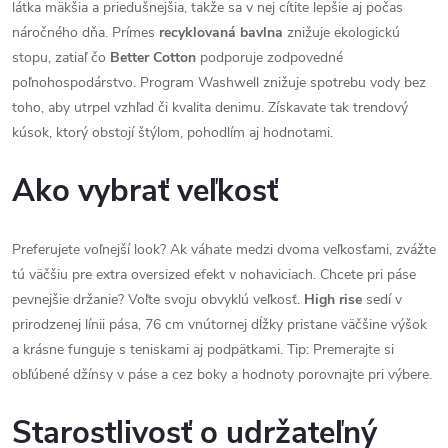
látka mäkšia a priedušnejšia, takže sa v nej cítite lepšie aj počas
náročného dňa. Prímes
recyklovaná bavlna
znižuje ekologickú
stopu, zatiaľ čo
Better Cotton
podporuje zodpovedné
poľnohospodárstvo. Program Washwell znižuje spotrebu vody bez
toho, aby utrpel vzhľad či kvalita denimu. Získavate tak trendový
kúsok, ktorý obstojí štýlom, pohodlím aj hodnotami.
Ako vybrať veľkosť
Preferujete voľnejší look? Ak váhate medzi dvoma veľkosťami, zvážte
tú väčšiu pre extra oversized efekt v nohaviciach. Chcete pri páse
pevnejšie držanie? Voľte svoju obvyklú veľkosť.
High rise
sedí v
prirodzenej línii pása, 76 cm vnútornej dĺžky pristane väčšine výšok
a krásne funguje s teniskami aj podpätkami. Tip: Premerajte si
obľúbené džínsy v páse a cez boky a hodnoty porovnajte pri výbere.
Starostlivosť o udržateľný