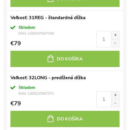
Veľkosť: 31REG - štandardná dĺžka
Skladom
EAN:
1200137627340
€79
DO KOŠÍKA
Veľkosť: 32LONG - predĺžená dĺžka
Skladom
EAN:
1200137627371
€79
DO KOŠÍKA