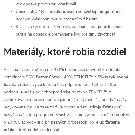
vody vďaka programu Washwell.
Univerzálny štýl –
medium wash
vo
svetlej indigo
tónine s
jemným vyšúchaním a prirodzeným žíhaním.
Klasika s twistom – 5 vreciek, zapínanie na gombík a zips,
pútka na opasok a premyslené švy pre dlhú životnosť.
Materiály, ktoré robia rozdiel
Väčšina džínsov stavia na 100% bavlnu alebo syntetiku. Tu ale
kombinácia 55%
Better Cotton
, 40%
TENCEL™
a 5%
recyklovaná
bavlna
prináša vyšší komfort a zodpovednosť. Better Cotton
podporuje lepšie poľnohospodárske postupy, TENCEL™ z
certifikovaného dreva dodáva jemnosť, splývavosť a priedušnosť a
recyklovaná bavlna zase znižuje odpad a šetrí zdroje. Džínsy sú
navyše súčasťou programu Washwell – pri výrobe sa ušetrí približne
o 20 % viac vody ako pri bežných procesoch. To je
udržateľná
móda
, ktorú budete radi nosiť.