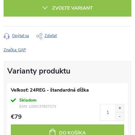
cena:
ZVOĽTE VARIANT
Opýtať sa
Zdieľať
Značka:
GAP
Veľkosť: 24REG - štandardná dĺžka
Skladom
EAN:
1200137627173
€79
DO KOŠÍKA