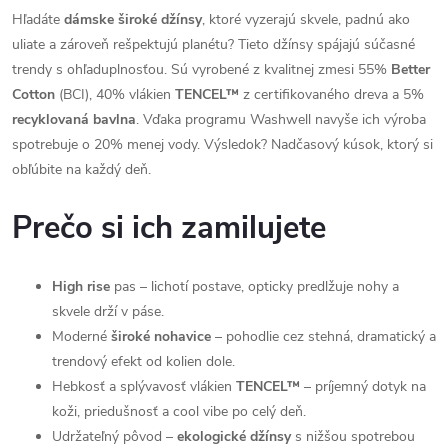
Hľadáte
dámske široké džínsy
, ktoré vyzerajú skvele, padnú ako
uliate a zároveň rešpektujú planétu? Tieto džínsy spájajú súčasné
trendy s ohľaduplnosťou. Sú vyrobené z kvalitnej zmesi 55%
Better
Cotton
(BCI), 40% vlákien
TENCEL™
z certifikovaného dreva a 5%
recyklovaná bavlna
. Vďaka programu Washwell navyše ich výroba
spotrebuje o 20% menej vody. Výsledok? Nadčasový kúsok, ktorý si
obľúbite na každý deň.
Prečo si ich zamilujete
High rise
pas – lichotí postave, opticky predlžuje nohy a
skvele drží v páse.
Moderné
široké nohavice
– pohodlie cez stehná, dramatický a
trendový efekt od kolien dole.
Hebkosť a splývavosť vlákien
TENCEL™
– príjemný dotyk na
koži, priedušnosť a cool vibe po celý deň.
Udržateľný pôvod –
ekologické džínsy
s nižšou spotrebou