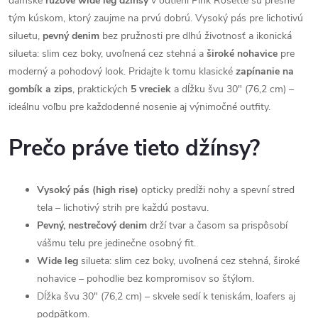
dámske
ružové wide leg džínsy
v odtieni Pink Rosette sú presne
tým kúskom, ktorý zaujme na prvú dobrú. Vysoký pás pre lichotivú
siluetu,
pevný denim
bez pružnosti pre dlhú životnosť a ikonická
silueta: slim cez boky, uvoľnená cez stehná a
široké nohavice
pre
moderný a pohodový look. Pridajte k tomu klasické
zapínanie na
gombík a zips
, praktických
5 vreciek
a dĺžku švu 30" (76,2 cm) –
ideálnu voľbu pre každodenné nosenie aj výnimočné outfity.
Prečo práve tieto džínsy?
Vysoký pás (high rise)
opticky predĺži nohy a spevní stred
tela – lichotivý strih pre každú postavu.
Pevný, nestrečový denim
drží tvar a časom sa prispôsobí
vášmu telu pre jedinečne osobný fit.
Wide leg
silueta: slim cez boky, uvoľnená cez stehná, široké
nohavice – pohodlie bez kompromisov so štýlom.
Dĺžka švu 30" (76,2 cm) – skvele sedí k teniskám, loafers aj
podpätkom.