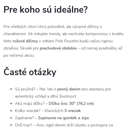
Pre koho sú ideálne?
Pre všetkých, ktorí chcú pohodlné, ale výrazné džínsy s
charakterom. Ak milujete trendy, ale nechcete kompromisy v kvalite,
tieto
ružové džínsy
v odtieni Pink Rosette budú vašou tajnou
zbraňou. Skvelé pre
prechodové obdobie
– od rannej prednášky až
po večernú akciu.
Časté otázky
Sú pružné? – Nie. Ide o
pevný denim
bez elastanu pre
autentický vzhľad a dlhú životnosť.
Akú majú dĺžku? –
Dĺžka švu: 30" (76,2 cm)
.
Koľko vreciek? – Klasických
5 vreciek
.
Zapínanie? –
Zapínanie na gombík a zips
.
Drží tvar? – Áno, rigid denim drží siluetu a postupne sa