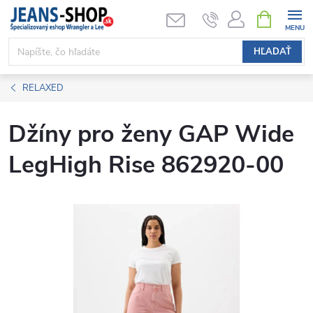
Prejsť
NÁKUPN
KOŠÍK
na
obsah
HĽADAŤ
RELAXED
Džíny pro ženy GAP Wide
LegHigh Rise 862920-00