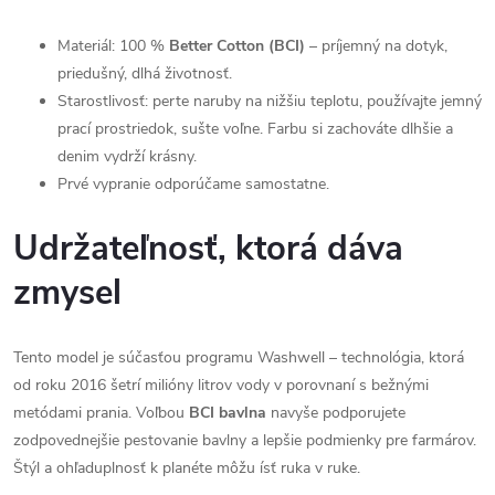
Materiál: 100 %
Better Cotton (BCI)
– príjemný na dotyk,
priedušný, dlhá životnosť.
Starostlivosť: perte naruby na nižšiu teplotu, používajte jemný
prací prostriedok, sušte voľne. Farbu si zachováte dlhšie a
denim vydrží krásny.
Prvé vypranie odporúčame samostatne.
Udržateľnosť, ktorá dáva
zmysel
Tento model je súčasťou programu Washwell – technológia, ktorá
od roku 2016 šetrí milióny litrov vody v porovnaní s bežnými
metódami prania. Voľbou
BCI bavlna
navyše podporujete
zodpovednejšie pestovanie bavlny a lepšie podmienky pre farmárov.
Štýl a ohľaduplnosť k planéte môžu ísť ruka v ruke.