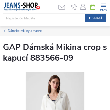
Prejsť
NÁKUPN
KOŠÍK
na
obsah
HĽADAŤ
Dámske mikiny a svetre
GAP Dámská Mikina crop s
kapucí 883566-09