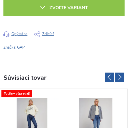
cena:
ZVOĽTE VARIANT
Opýtať sa
Zdieľať
Značka:
GAP
Súvisiaci tovar
Totálny výpredaj!