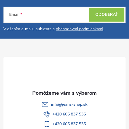
Z
Email
ODOBERAŤ
á
Vložením e-mailu súhlasíte s
obchodnými podmienkami
.
p
ä
t
i
e
info
@
jeans-shop.sk
+420 605 837 535
+420 605 837 535