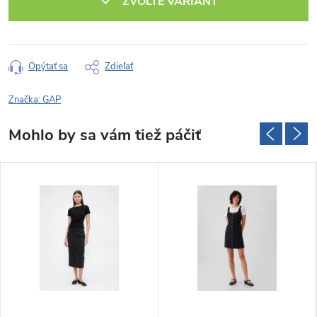
ZVOĽTE VARIANT
Opýtať sa
Zdieľať
Značka:
GAP