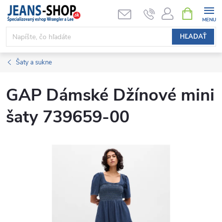
Prejsť
NÁKUPN
KOŠÍK
na
obsah
HĽADAŤ
Šaty a sukne
GAP Dámské Džínové mini
šaty 739659-00