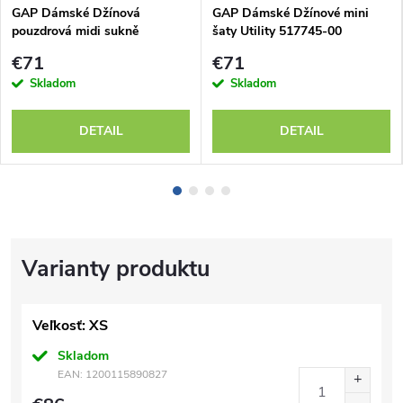
GAP Dámské Džínová
GAP Dámské Džínové mini
pouzdrová midi sukně
šaty Utility 517745-00
800616-00
€71
€71
Skladom
Skladom
DETAIL
DETAIL
Veľkosť: XS
Skladom
EAN:
1200115890827