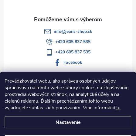
i
e
info
@
jeans-shop.sk
+420 605 837 535
+420 605 837 535
Facebook
Prevádzkovateľ webu, ako správca osobných údajov,
spracováva na tomto webe súbory cookies na zlepšovanie
Informácie pre vás
prostredia webových stránok, na analytické účely a na
cielenú reklamu. Ďalším prechádzaním tohto webu
Kategórie
vyjadrujete súhlas s ich používaním. Viac informácií
tu
.
Nastavenie
Copyright 2026
Jeans-shop.sk
. Všetky práva vyhradené.
Upraviť
nastavenie cookies