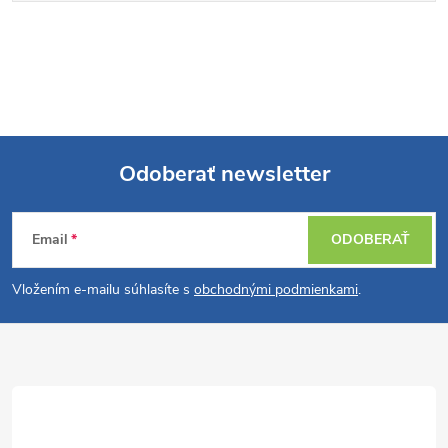
Odoberať newsletter
Z
Email
ODOBERAŤ
á
Vložením e-mailu súhlasíte s
obchodnými podmienkami
.
p
ä
t