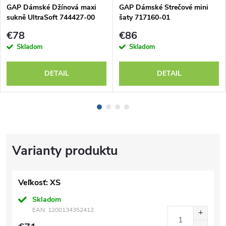
GAP Dámské Džínová maxi
GAP Dámské Strečové mini
sukně UltraSoft 744427-00
šaty 717160-01
€78
€86
Skladom
Skladom
DETAIL
DETAIL
Veľkosť: XS
Skladom
EAN:
1200134352412