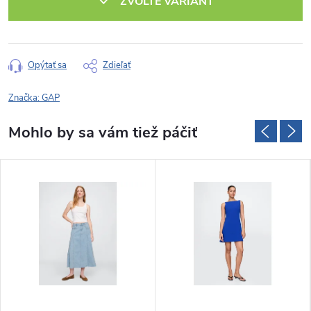
ZVOĽTE VARIANT
Opýtať sa
Zdieľať
Značka:
GAP