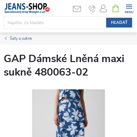
Prejsť
NÁKUPN
KOŠÍK
na
obsah
HĽADAŤ
Šaty a sukne
GAP Dámské Lněná maxi
sukně 480063-02