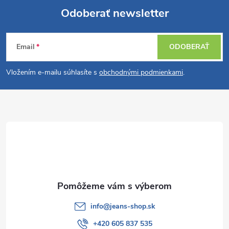
Odoberať newsletter
Z
Email
ODOBERAŤ
á
Vložením e-mailu súhlasíte s
obchodnými podmienkami
.
p
ä
t
i
e
info
@
jeans-shop.sk
+420 605 837 535