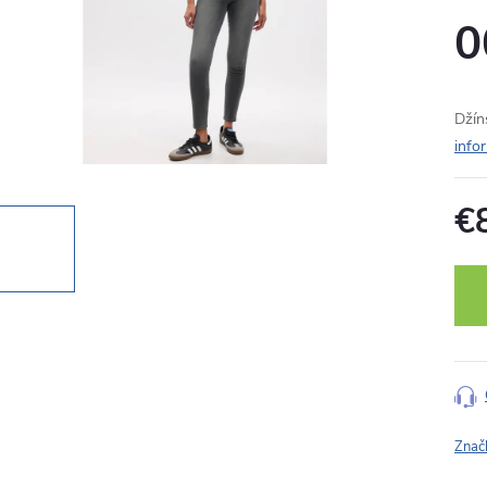
0
Džín
info
€
Jedn
cena
Znač