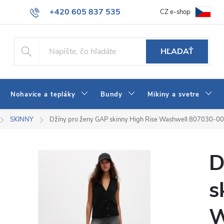
+420 605 837 535
CZ e-shop
atba
Všeobecné obchodné podmienky
Ako vybrať džínsy Wrangler
info@jeans-shop.sk
HĽADAŤ
Nohavice a tepláky
Bundy
Mikiny a svetre
SKINNY
Džíny pro ženy GAP skinny High Rise Washwell 807030-00
D
s
W