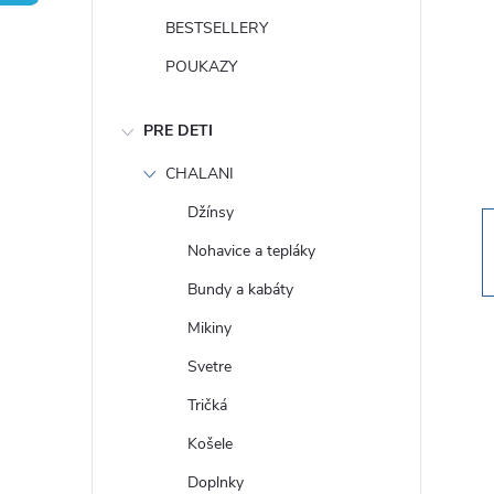
n
BESTSELLERY
ý
POUKAZY
p
PRE DETI
a
CHALANI
Džínsy
n
Nohavice a tepláky
e
Bundy a kabáty
Mikiny
l
Svetre
Tričká
Košele
Doplnky