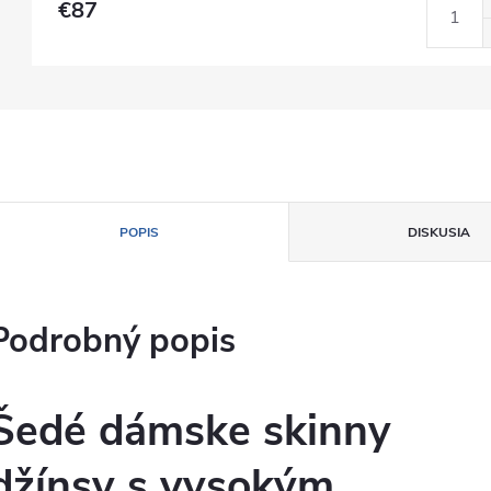
€87
POPIS
DISKUSIA
Podrobný popis
Šedé dámske skinny
džínsy s vysokým