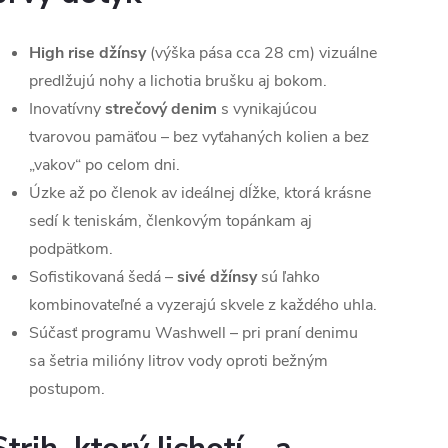
High rise džínsy
(výška pása cca 28 cm) vizuálne
predlžujú nohy a lichotia brušku aj bokom.
Inovatívny
strečový denim
s vynikajúcou
tvarovou pamäťou – bez vyťahaných kolien a bez
„vakov“ po celom dni.
Úzke až po členok av ideálnej dĺžke, ktorá krásne
sedí k teniskám, členkovým topánkam aj
podpätkom.
Sofistikovaná šedá –
sivé džínsy
sú ľahko
kombinovateľné a vyzerajú skvele z každého uhla.
Súčasť programu Washwell – pri praní denimu
sa šetria milióny litrov vody oproti bežným
postupom.