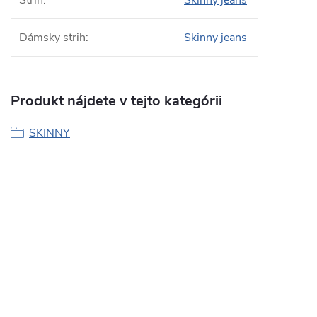
Strih
:
Skinny jeans
Dámsky strih
:
Skinny jeans
Produkt nájdete v tejto kategórii
SKINNY