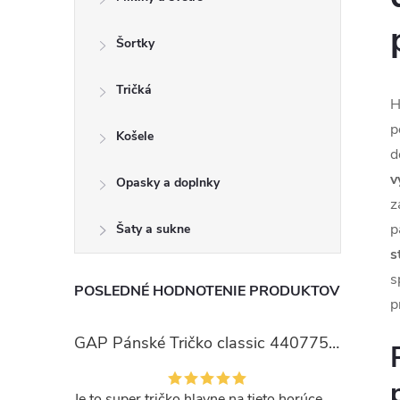
Šortky
Tričká
H
p
Košele
d
v
Opasky a doplnky
z
p
Šaty a sukne
s
s
POSLEDNÉ HODNOTENIE PRODUKTOV
p
GAP Pánské Tričko classic 440775-00
Je to super tričko hlavne na tieto horúce