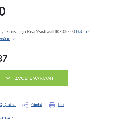
0
sy skinny High Rise Washwell 807030-00
Detailné
rmácie
87
otková
:
ZVOĽTE VARIANT
Opýtať sa
Zdieľať
Tlač
ka:
GAP