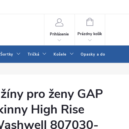
 a LEE
Naša predajňa
Blog
Kontakt
Vrátenie a výmena to
NÁKUPNÝ
KOŠÍK
Prázdny košík
Prihlásenie
Šortky
Tričká
Košele
Opasky a doplnky
žíny pro ženy GAP
kinny High Rise
ashwell 807030-