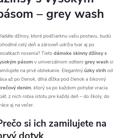
pásom – grey wash
ľadáte džínsy, ktoré podčiarknu vašu postavu, budú
ohodlné celý deň a zároveň udržia tvar aj po
esiatkach nosenia? Tieto
dámske skinny džínsy s
ysokým pásom
v univerzálnom odtieni
grey wash
si
amilujete na prvé obliekanie. Elegantný
úzky strih
od
ása až po členok, dlhá dĺžka pod členok a šikovný
trečový denim
, ktorý sa po každom pohybe vracia
päť, z nich robia istotu pre každý deň – do školy, do
ráce aj na večer.
Prečo si ich zamilujete na
prvý dotyk