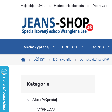
Prejsť
Moja objednávka
Hodnotenie obchodu
Doprava a pl
na
obsah
Akcia/Výpredaj
PRE DETI
DŽÍNSY
DŽÍNSY
Dámske rifle
Dámske džínsy GAP
Domov
B
Preskočiť
Kategórie
kategórie
o
Akcia/Výpredaj
č
VÝPREDAJ